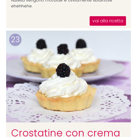
Nutella vengono morbide e ovviamente libidinose
ehehhehe.
vai alla ricetta
23
Crostatine con crema