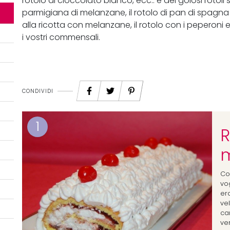
rotolo al cioccolato bianco, ecc.. e dei golosi rotoli sa
parmigiana di melanzane, il rotolo di pan di spagna sala
alla ricotta con melanzane, il rotolo con i peperoni e
i vostri commensali.
CONDIVIDI
1
R
m
Co
vog
er
ve
ca
ve