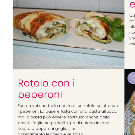
e
Qu
rot
oli
ri
una
mi
1
Rotolo con i
peperoni
Ecco a voi una bella ricetta di un rotolo salato con
i peperoni. La base è fatta con una pasta all'uovo,
ma la pasta può essere sostituita anche dalla
pasta sfoglia se preferite, per il ripieno invece...
ricotta e peperoni grigliati, un
abbinamento leggero e gustoso .