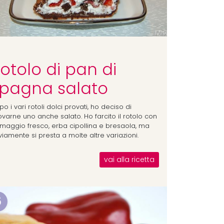
otolo di pan di
pagna salato
o i vari rotoli dolci provati, ho deciso di
ovarne uno anche salato. Ho farcito il rotolo con
rmaggio fresco, erba cipollina e bresaola, ma
iamente si presta a molte altre variazioni.
vai alla ricetta
6