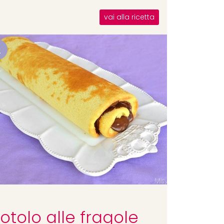
vai alla ricetta
2
otolo alle fragole