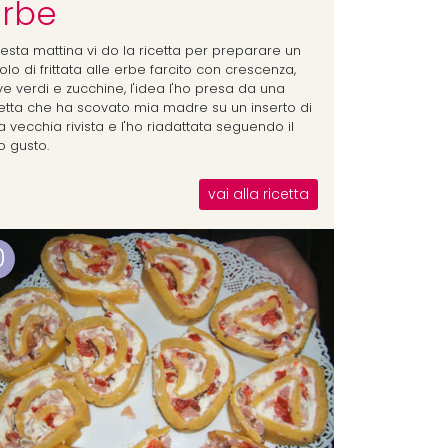
rbe
esta mattina vi do la ricetta per preparare un
olo di frittata alle erbe farcito con crescenza,
ve verdi e zucchine, l'idea l'ho presa da una
cetta che ha scovato mia madre su un inserto di
 vecchia rivista e l'ho riadattata seguendo il
o gusto.
vai alla ricetta
0