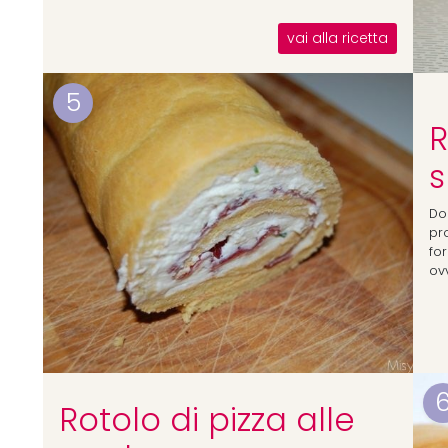
vai alla ricetta
5
R
s
Dop
pr
fo
ovv
Rotolo di pizza alle