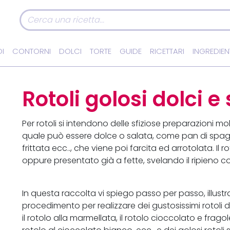
I
CONTORNI
DOLCI
TORTE
GUIDE
RICETTARI
INGREDIEN
Rotoli golosi dolci e 
Per rotoli si intendono delle sfiziose preparazioni mo
quale può essere dolce o salata, come pan di spagna
frittata ecc.., che viene poi farcita ed arrotolata. Il
oppure presentato già a fette, svelando il ripieno con
In questa raccolta vi spiego passo per passo, illustr
procedimento per realizzare dei gustosissimi rotoli d
il rotolo alla marmellata, il rotolo cioccolato e fragole, i