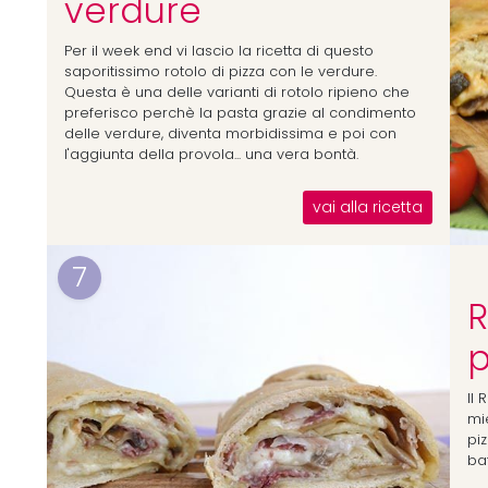
verdure
Per il week end vi lascio la ricetta di questo
saporitissimo rotolo di pizza con le verdure.
Questa è una delle varianti di rotolo ripieno che
preferisco perchè la pasta grazie al condimento
delle verdure, diventa morbidissima e poi con
l'aggiunta della provola... una vera bontà.
vai alla ricetta
7
R
p
Il 
mie
piz
ba