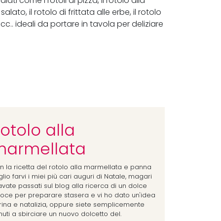
lati come i rotoli di pizza, il rotolo alla
to, il rotolo di frittata alle erbe, il rotolo
cc.. ideali da portare in tavola per deliziare
otolo alla
armellata
n la ricetta del rotolo alla marmellata e panna
lio farvi i miei più cari auguri di Natale, magari
avate passati sul blog alla ricerca di un dolce
loce per preparare stasera e vi ho dato un'idea
rina e natalizia, oppure siete semplicemente
nuti a sbirciare un nuovo dolcetto del.