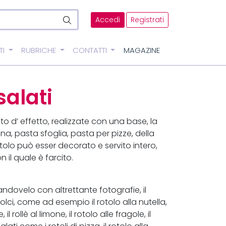
Accedi
Registrati
TI
RUBRICHE
CONTATTI
MAGAZINE
salati
lto d’ effetto, realizzate con una base, la
, pasta sfoglia, pasta per pizze, della
 rotolo può esser decorato e servito intero,
 il quale è farcito.
andovelo con altrettante fotografie, il
olci, come ad esempio il rotolo alla nutella,
l rollè al limone, il rotolo alle fragole, il