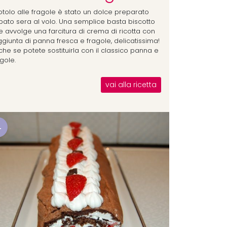
rotolo alle fragole è stato un dolce preparato
bato sera al volo. Una semplice basta biscotto
e avvolge una farcitura di crema di ricotta con
ggiunta di panna fresca e fragole, delicatissima!
che se potete sostituirla con il classico panna e
gole.
vai alla ricetta
4